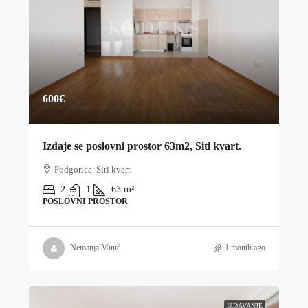
600€
Izdaje se poslovni prostor 63m2, Siti kvart.
Podgorica, Siti kvart
2
1
63
m²
POSLOVNI PROSTOR
Nemanja Minić
1 month ago
IZDAVANJE