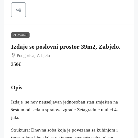
IZDAVANJE
Izdaje se poslovni prostor 39m2, Zabjelo.
Podgorica, Zabjelo
350€
Opis
Izdaje se nov neuseljavan jednosoban stan smješten na
šestom od sedam spratova zgrade Zetagradnje u ulici 4.
jula.
Struktura: Dnevna soba koja je povezana sa kuhinjom i
trpezarijom i ima izlaz na terasu, spavaća soba, ulazni