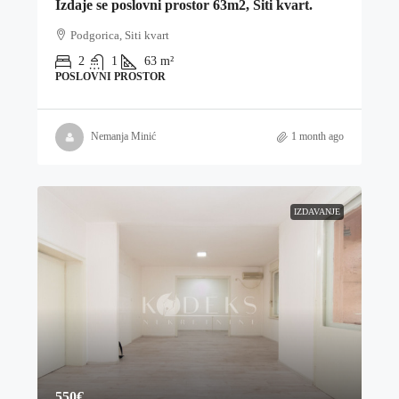
Izdaje se poslovni prostor 63m2, Siti kvart.
Podgorica, Siti kvart
2
1
63
m²
POSLOVNI PROSTOR
Nemanja Minić
1 month ago
IZDAVANJE
550€