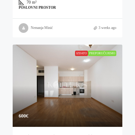
70
m²
POSLOVNI PROSTOR
Nemanja Minić
3 weeks ago
IZDATO
PREPORUČUJEMO
600€