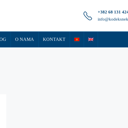
+382 68 131 42
info@kodeksnek
OG
O NAMA
KONTAKT