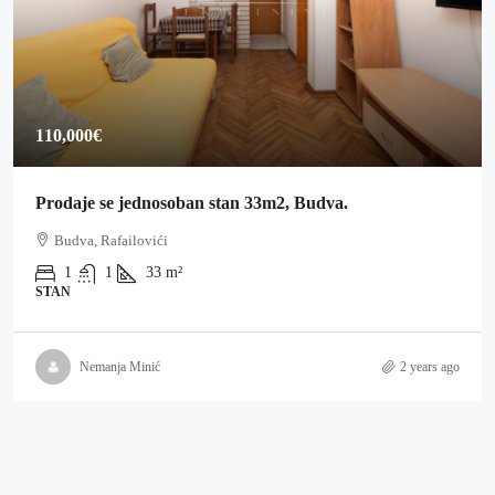
110,000€
Prodaje se jednosoban stan 33m2, Budva.
Budva, Rafailovići
1
1
33
m²
STAN
Nemanja Minić
2 years ago