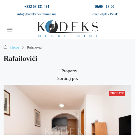
+382 68 131 424
10:00 - 18:00
info@kodeksnekretnine.me
Ponedjeljak - Petak
Home
Rafailovići
Rafailovići
1 Property
Sortiraj po:
PRODATO