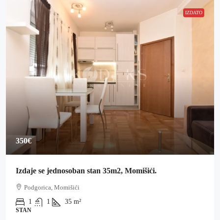
IZDATO
350€
Izdaje se jednosoban stan 35m2, Momišići.
Podgorica, Momišići
1
1
35
m²
STAN