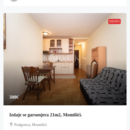
IZDATO
300€
Izdaje se garsonjera 21m2, Momišići.
Podgorica, Momišići