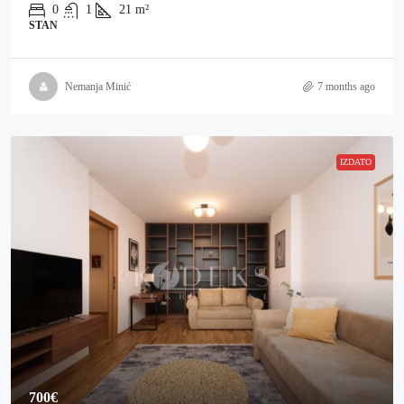
0
1
21
m²
STAN
Nemanja Minić
7 months ago
IZDATO
700€