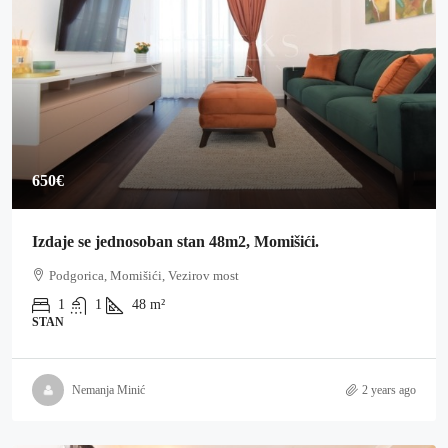
650€
Izdaje se jednosoban stan 48m2, Momišići.
Podgorica, Momišići, Vezirov most
1
1
48
m²
STAN
Nemanja Minić
2 years ago