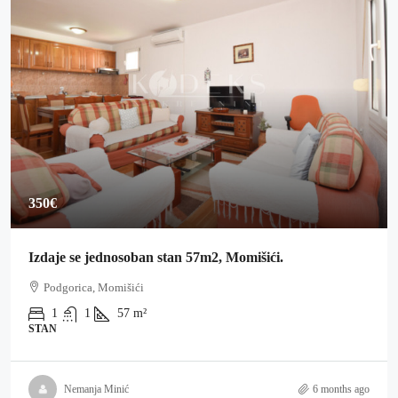
350€
Izdaje se jednosoban stan 57m2, Momišići.
Podgorica, Momišići
1
1
57
m²
STAN
Nemanja Minić
6 months ago