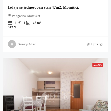
Izdaje se jednosoban stan 47m2, Momišići.
Podgorica, Momišići
1
1
47
m²
STAN
Nemanja Minić
1 year ago
IZDATO