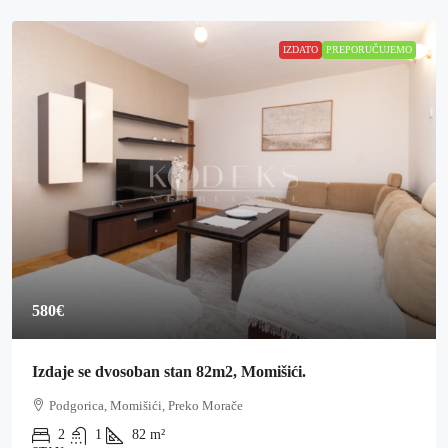
IZDATO
PREPORUČUJEMO
580€
Izdaje se dvosoban stan 82m2, Momišići.
Podgorica, Momišići, Preko Morače
2
1
82
m²