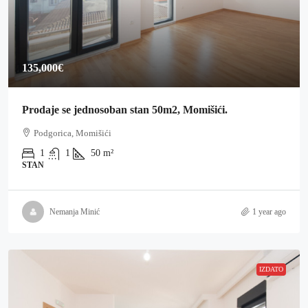
135,000€
Prodaje se jednosoban stan 50m2, Momišići.
Podgorica, Momišići
1
1
50
m²
STAN
Nemanja Minić
1 year ago
IZDATO