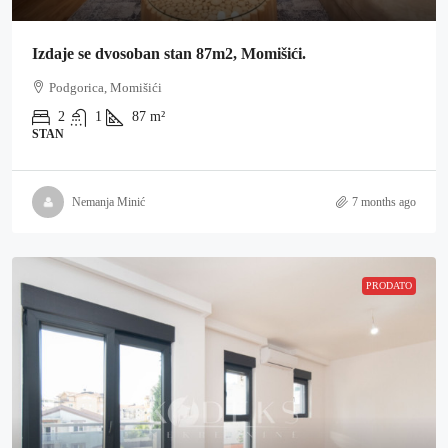
Izdaje se dvosoban stan 87m2, Momišići.
Podgorica, Momišići
2
1
87
m²
STAN
Nemanja Minić
7 months ago
PRODATO