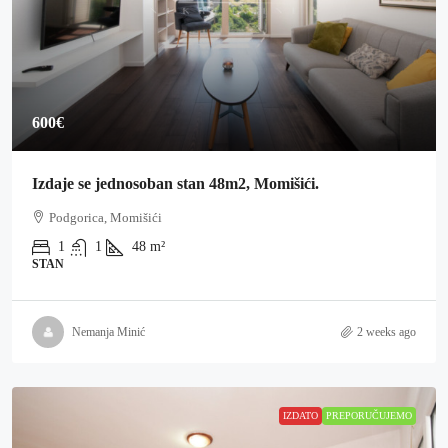
600€
Izdaje se jednosoban stan 48m2, Momišići.
Podgorica, Momišići
1
1
48
m²
STAN
Nemanja Minić
2 weeks ago
IZDATO
PREPORUČUJEMO