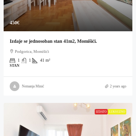
450€
Izdaje se jednosoban stan 41m2, Momišići.
Podgorica, Momišići
1
1
41
m²
STAN
Nemanja Minić
2 years ago
IZDATO
LUKSUZNO