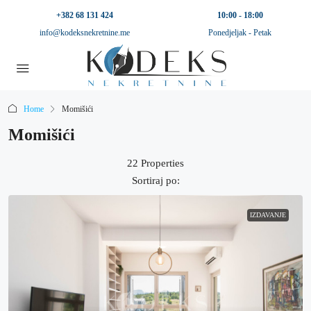
+382 68 131 424
10:00 - 18:00
info@kodeksnekretnine.me
Ponedjeljak - Petak
Home
Momišići
Momišići
22 Properties
Sortiraj po:
IZDAVANJE