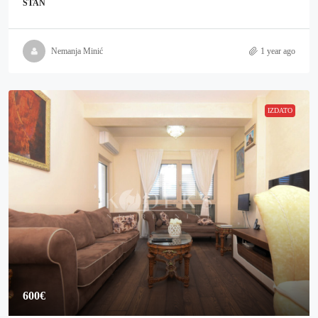
STAN
Nemanja Minić
1 year ago
IZDATO
600€